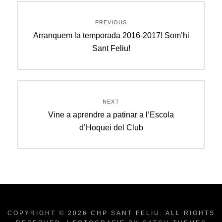
Navegació
PREVIOUS
d'entrades
Previous
Arranquem la temporada 2016-2017! Som’hi
post:
Sant Feliu!
NEXT
Next
Vine a aprendre a patinar a l’Escola
post:
d’Hoquei del Club
COPYRIGHT © 2026
CHP SANT FELIU
. ALL RIGHTS