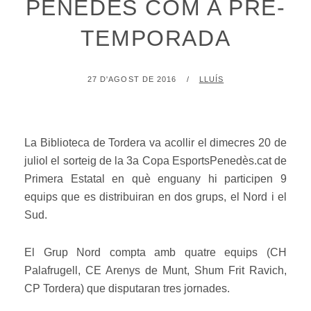
PENEDÉS COM A PRE-
TEMPORADA
POSTED
BY
27 D'AGOST DE 2016
LLUÍS
ON
La Biblioteca de Tordera va acollir el dimecres 20 de
juliol el sorteig de la 3a Copa EsportsPenedès.cat de
Primera Estatal en què enguany hi participen 9
equips que es distribuiran en dos grups, el Nord i el
Sud.
El Grup Nord compta amb quatre equips (CH
Palafrugell, CE Arenys de Munt, Shum Frit Ravich,
CP Tordera) que disputaran tres jornades.