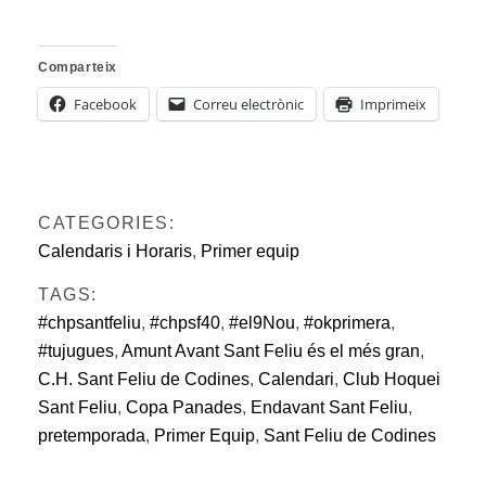
Comparteix
Facebook
Correu electrònic
Imprimeix
CATEGORIES:
Calendaris i Horaris
,
Primer equip
TAGS:
#chpsantfeliu
,
#chpsf40
,
#el9Nou
,
#okprimera
,
#tujugues
,
Amunt Avant Sant Feliu és el més gran
,
C.H. Sant Feliu de Codines
,
Calendari
,
Club Hoquei
Sant Feliu
,
Copa Panades
,
Endavant Sant Feliu
,
pretemporada
,
Primer Equip
,
Sant Feliu de Codines