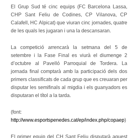
El Grup Sud té cinc equips (FC Barcelona Lassa,
CHP Sant Feliu de Codines, CP Vilanova, CP
Calafell, HC Alpicat) que viuran cinc jornades, quatre
de les quals les jugaran i una la descansaran.
La competició arrencarà la setmana del 5 de
setembre i la Fase Final es viurà el diumenge 2
d’octubre al Pavelló Parroquial de Tordera. La
jornada final comptarà amb la participació dels dos
primers classificats de cada grup que es creuaran per
disputar les semifinals al migdia i els guanyadors es
disputaran el títol a la tarda.
(font:
http://www.esportspenedes.cat/ep/index.php/copaep
)
El primer equip del CH Sant Feliu disputarà aquest