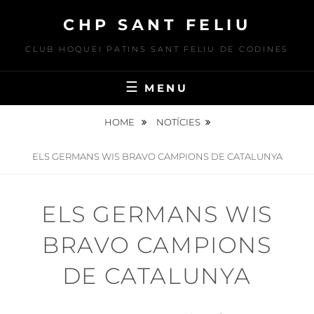
Skip
CHP SANT FELIU
to
content
CLUB HOQUEI PATINS SANT FELIU DE CODINES
MENU
HOME
NOTÍCIES
ELS GERMANS WIS BRAVO CAMPIONS DE CATALUNYA
ELS GERMANS WIS
BRAVO CAMPIONS
DE CATALUNYA