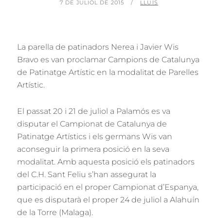
POSTED
BY
7 DE JULIOL DE 2015
LLUÍS
ON
La parella de patinadors Nerea i Javier Wis
Bravo es van proclamar Campions de Catalunya
de Patinatge Artístic en la modalitat de Parelles
Artístic.
El passat 20 i 21 de juliol a Palamós es va
disputar el Campionat de Catalunya de
Patinatge Artístics i els germans Wis van
aconseguir la primera posició en la seva
modalitat. Amb aquesta posició els patinadors
del C.H. Sant Feliu s’han assegurat la
participació en el proper Campionat d’Espanya,
que es disputarà el proper 24 de juliol a Alahuín
de la Torre (Malaga).