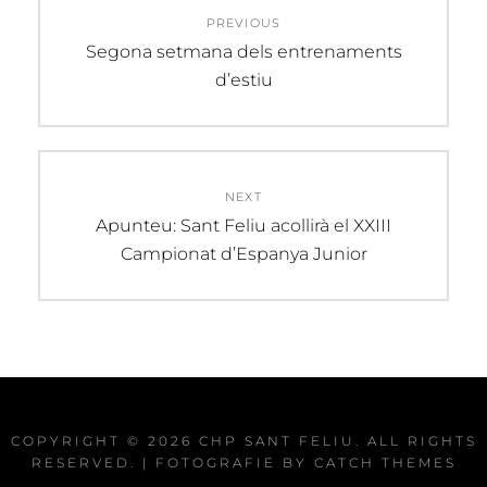
PREVIOUS
d'entrades
Previous
Segona setmana dels entrenaments
post:
d’estiu
NEXT
Next
Apunteu: Sant Feliu acollirà el XXIII
post:
Campionat d’Espanya Junior
COPYRIGHT © 2026
CHP SANT FELIU
. ALL RIGHTS
RESERVED. | FOTOGRAFIE BY
CATCH THEMES