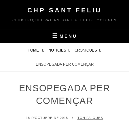
Skip
CHP SANT FELIU
to
content
CLUB HOQUEI PATINS SANT FELIU DE CODINES
MENU
HOME
NOTÍCIES
CRÒNIQUES
ENSOPEGADA PER COMENÇAR
ENSOPEGADA PER
COMENÇAR
POSTED
BY
18 D'OCTUBRE DE 2015
TON FALQUÉS
ON