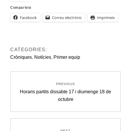
Comparteix
Facebook
Correu electrònic
Imprimeix
CATEGORIES:
Cròniques
,
Notícies
,
Primer equip
Navegació
PREVIOUS
d'entrades
Previous
Horaris partits dissabte 17 i diumenge 18 de
post:
octubre
NEXT