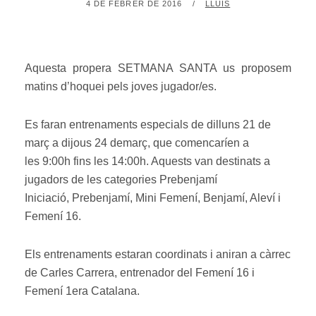
POSTED
BY
4 DE FEBRER DE 2016
LLUÍS
ON
Aquesta propera SETMANA SANTA us proposem
matins d’hoquei pels joves jugador/es.
Es faran entrenaments especials de dilluns 21 de
març a dijous 24 demarç, que comencaríen a
les 9:00h fins les 14:00h. Aquests van destinats a
jugadors de les categories Prebenjamí
Iniciació, Prebenjamí, Mini Femení, Benjamí, Aleví i
Femení 16.
Els entrenaments estaran coordinats i aniran a càrrec
de Carles Carrera, entrenador del Femení 16 i
Femení 1era Catalana.