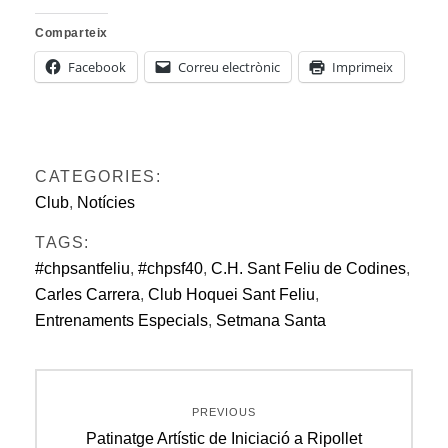
Comparteix
Facebook
Correu electrònic
Imprimeix
CATEGORIES:
Club
,
Notícies
TAGS:
#chpsantfeliu
,
#chpsf40
,
C.H. Sant Feliu de Codines
,
Carles Carrera
,
Club Hoquei Sant Feliu
,
Entrenaments Especials
,
Setmana Santa
Navegació
PREVIOUS
d'entrades
Previous
Patinatge Artístic de Iniciació a Ripollet