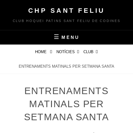
Skip
CHP SANT FELIU
to
content
CLUB HOQUEI PATINS SANT FELIU DE CODINES
MENU
HOME
NOTÍCIES
CLUB
ENTRENAMENTS MATINALS PER SETMANA SANTA
ENTRENAMENTS
MATINALS PER
SETMANA SANTA