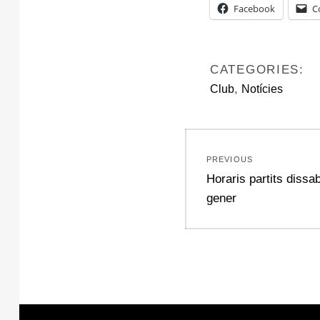
Facebook
C
CATEGORIES:
,
Club
Notícies
Navegació
PREVIOUS
d'entrades
Previous
Horaris partits dissa
post:
gener