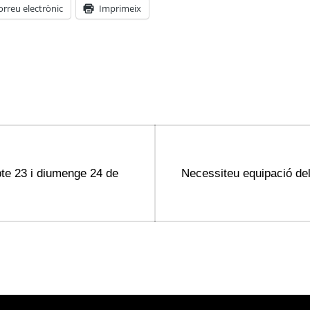
orreu electrònic
Imprimeix
Next
bte 23 i diumenge 24 de
Necessiteu equipació del
post: