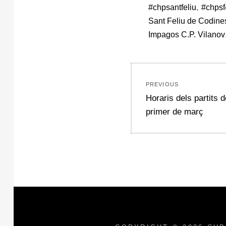
,
#chpsantfeliu
#chpsf
Sant Feliu de Codine
Impagos C.P. Vilanov
Navegació
PREVIOUS
d'entrades
Previous
Horaris dels partits 
post:
primer de març