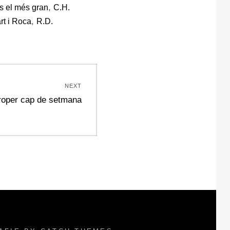
,
s el més gran
C.H.
,
rt i Roca
R.D.
NEXT
 proper cap de setmana