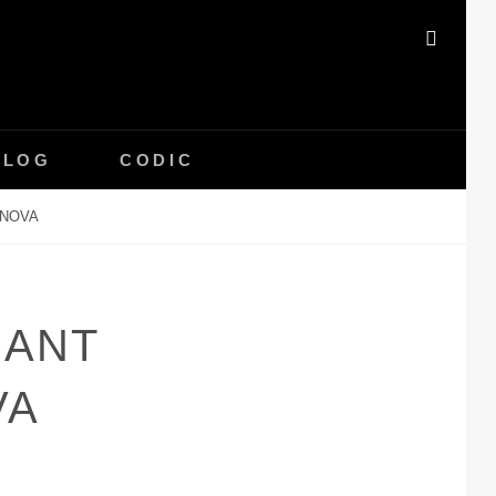
SEAR
BLOG
CODIC
ANOVA
SANT
VA