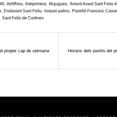
,
,
,
,
40
#el9Nou
#okprimera
#tujugues
Amunt Avant Sant Feliu é
,
,
,
s
Endavant Sant Feliu
hoquei patins
Pavelló Francesc Cassa
,
Sant Feliu de Codines
Next
del proper cap de setmana
Horaris dels partits del
post: