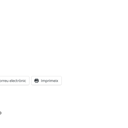
orreu electrònic
Imprimeix
p