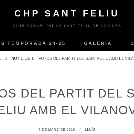
CHP SANT FELIU
CLUB HOQUEI PATINS SANT FELIU DE CODINES
PS TEMPORADA 24-25
GALERIA
E
NOTÍCIES
FOTOS DEL PARTIT DEL SANT FELIU AMB EL VIL
OS DEL PARTIT DEL 
ELIU AMB EL VILANO
POSTED
BY
7 DE MARÇ DE 2016
LLUÍS