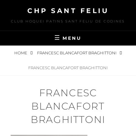
Skip
CHP SANT FELIU
to
content
CLUB HOQUEI PATINS SANT FELIU DE CODINES
MENU
HOME
FRANCESC BLANCAFORT BRAGHITTONI
FRANCESC BLANCAFORT BRAGHITTONI
FRANCESC
BLANCAFORT
BRAGHITTONI