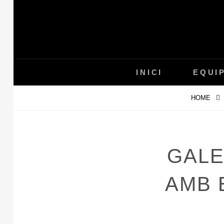
Skip
to
content
INICI
EQUI
HOME
GALE
AMB 