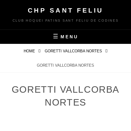
Skip
CHP SANT FELIU
to
content
CLUB HOQUEI PATINS SANT FELIU DE CODINES
MENU
HOME
GORETTI VALLCORBA NORTES
GORETTI VALLCORBA NORTES
GORETTI VALLCORBA
NORTES