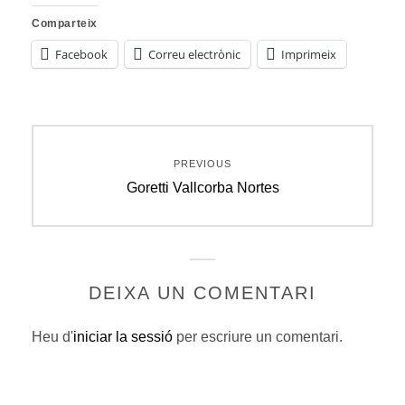
Comparteix
Facebook
Correu electrònic
Imprimeix
Navegació
PREVIOUS
d'entrades
Previous
Goretti Vallcorba Nortes
post:
DEIXA UN COMENTARI
Heu d'
iniciar la sessió
per escriure un comentari.