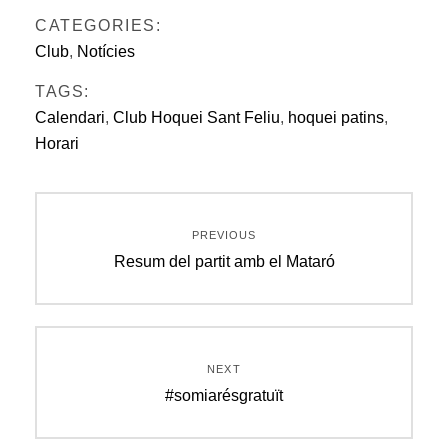
CATEGORIES:
Club
,
Notícies
TAGS:
Calendari
,
Club Hoquei Sant Feliu
,
hoquei patins
,
Horari
Navegació
PREVIOUS
d'entrades
Previous
Resum del partit amb el Mataró
post:
NEXT
Next
#somiarésgratuït
post: