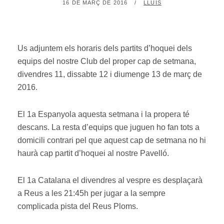
POSTED
BY
16 DE MARÇ DE 2016
LLUÍS
ON
Us adjuntem els horaris dels partits d’hoquei dels
equips del nostre Club del proper cap de setmana,
divendres 11, dissabte 12 i diumenge 13 de març de
2016.
El 1a Espanyola aquesta setmana i la propera té
descans. La resta d’equips que juguen ho fan tots a
domicili contrari pel que aquest cap de setmana no hi
haurà cap partit d’hoquei al nostre Pavelló.
El 1a Catalana el divendres al vespre es desplaçarà
a Reus a les 21:45h per jugar a la sempre
complicada pista del Reus Ploms.