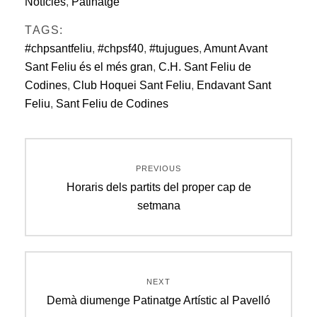
Notícies
,
Patinatge
TAGS:
#chpsantfeliu
,
#chpsf40
,
#tujugues
,
Amunt Avant
Sant Feliu és el més gran
,
C.H. Sant Feliu de
Codines
,
Club Hoquei Sant Feliu
,
Endavant Sant
Feliu
,
Sant Feliu de Codines
Navegació
PREVIOUS
d'entrades
Previous
Horaris dels partits del proper cap de
post:
setmana
NEXT
Next
Demà diumenge Patinatge Artístic al Pavelló