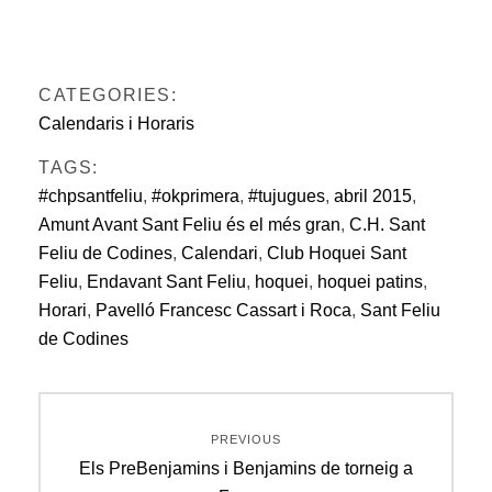
CATEGORIES:
Calendaris i Horaris
TAGS:
#chpsantfeliu
,
#okprimera
,
#tujugues
,
abril 2015
,
Amunt Avant Sant Feliu és el més gran
,
C.H. Sant
Feliu de Codines
,
Calendari
,
Club Hoquei Sant
Feliu
,
Endavant Sant Feliu
,
hoquei
,
hoquei patins
,
Horari
,
Pavelló Francesc Cassart i Roca
,
Sant Feliu
de Codines
Navegació
PREVIOUS
d'entrades
Previous
Els PreBenjamins i Benjamins de torneig a