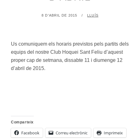
POSTED
BY
8 D'ABRIL DE 2015
LLUÍS
ON
Us comuniquem els horaris previstos pels partits dels
equips del nostre Club Hoquei Sant Feliu d’aquest
proper cap de setmana, dissabte 11 i diumenge 12
d’abril de 2015.
Comparteix
Facebook
Correu electrònic
Imprimeix