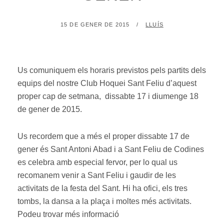
POSTED
BY
15 DE GENER DE 2015
LLUÍS
ON
Us comuniquem els horaris previstos pels partits dels
equips del nostre Club Hoquei Sant Feliu d’aquest
proper cap de setmana, dissabte 17 i diumenge 18
de gener de 2015.
Us recordem que a més el proper dissabte 17 de
gener és Sant Antoni Abad i a Sant Feliu de Codines
es celebra amb especial fervor, per lo qual us
recomanem venir a Sant Feliu i gaudir de les
activitats de la festa del Sant. Hi ha ofici, els tres
tombs, la dansa a la plaça i moltes més activitats.
Podeu trovar més informació