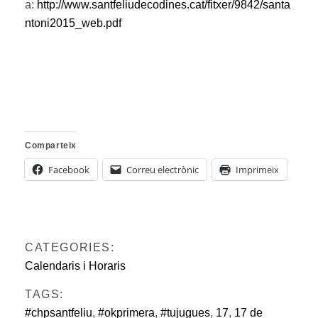
a:
http://www.santfeliudecodines.cat/fitxer/9842/santa
ntoni2015_web.pdf
Comparteix
Facebook
Correu electrònic
Imprimeix
CATEGORIES:
Calendaris i Horaris
TAGS:
#chpsantfeliu
,
#okprimera
,
#tujugues
,
17
,
17 de