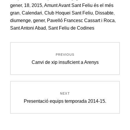
gener
,
18
,
2015
,
Amunt Avant Sant Feliu és el més
gran
,
Calendari
,
Club Hoquei Sant Feliu
,
Dissabte
,
diumenge
,
gener
,
Pavelló Francesc Cassart i Roca
,
Sant Antoni Abad
,
Sant Feliu de Codines
Navegació
PREVIOUS
d'entrades
Previous
Canvi de xip insuficient a Arenys
post:
NEXT
Next
Presentació equips temporada 2014-15.
post: