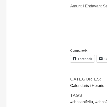
Amunt i Endavant Sa
Comparteix
Facebook
C
CATEGORIES:
Calendaris i Horaris
TAGS:
,
#chpsantfeliu
#chpsf