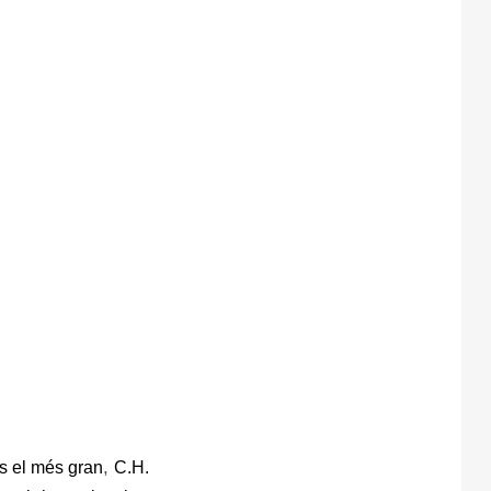
,
s el més gran
C.H.