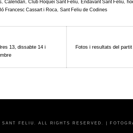
,
,
,
,
s
Calendari
Club Hoquei Sant Feliu
Endavant Sant Feliu
ho
,
ló Francesc Cassart i Roca
Sant Feliu de Codines
Next
dres 13, dissabte 14 i
Fotos i resultats del parti
post:
embre
 SANT FELIU
. ALL RIGHTS RESERVED. | FOTOG