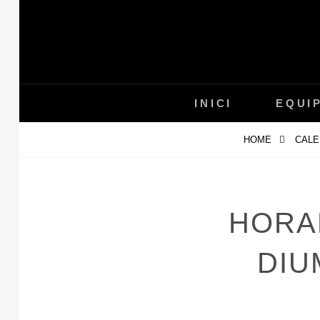
Skip
to
content
INICI
EQUI
HOME
CALE
HORAR
DIU