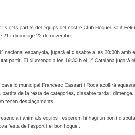
ON
ris dels partits del equips del nostre Club Hoquei Sant Feli
e 21 i diumenge 22 de novembre.
1ª nacional espanyola, jugarà el dissabte a les 20:30h amb 
utat partit. El diumenge a les 19:30 h el 1ª Catalana jugarà 
e pavelló municipal Francesc Cassart i Roca acollirà aquests
partits de la resta de categories, dissabte tarda i dimenge. L
em tenen desplaçaments.
esència i ànim als equips i esperem hi hagi un bon i disputat
va festa de l’esport i el bon hoquei.