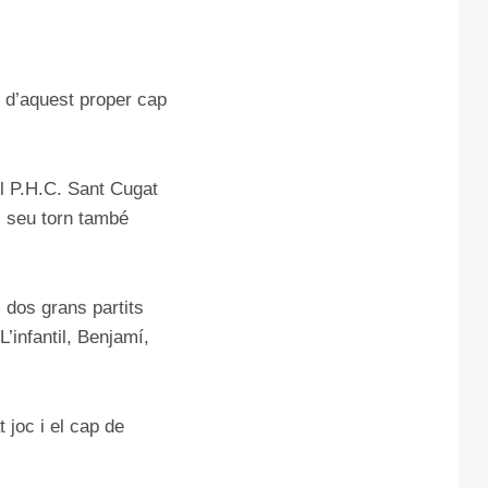
u d’aquest proper cap
el P.H.C. Sant Cugat
el seu torn també
 dos grans partits
’infantil, Benjamí,
 joc i el cap de