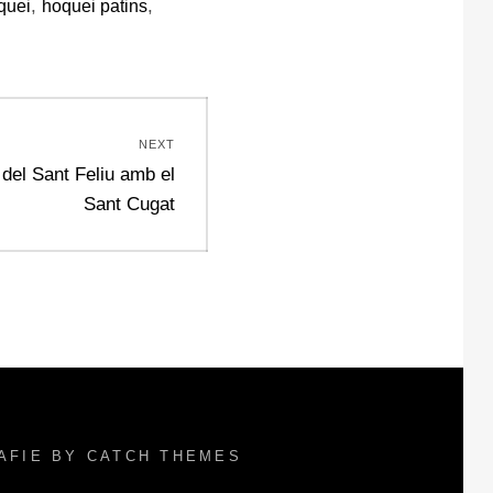
,
,
quei
hoquei patins
NEXT
t del Sant Feliu amb el
Sant Cugat
RAFIE BY
CATCH THEMES