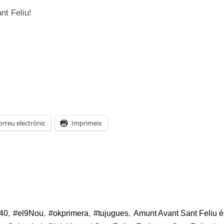
nt Feliu!
orreu electrònic
Imprimeix
,
,
,
,
40
#el9Nou
#okprimera
#tujugues
Amunt Avant Sant Feliu é