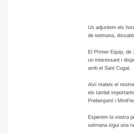
Us adjuntem els hora
de setmana, dissabt
El Primer Equip, de 
un interessant i disp
amb el Sant Cugat.
Així mateix el nostr
els també importants 
Prebenjamí i MiniFi
Esperem la vostra pr
setmana sigui una no