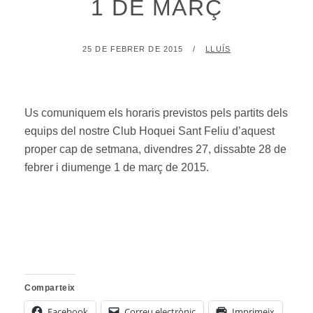
1 DE MARÇ
POSTED
BY
25 DE FEBRER DE 2015
LLUÍS
ON
Us comuniquem els horaris previstos pels partits dels
equips del nostre Club Hoquei Sant Feliu d’aquest
proper cap de setmana, divendres 27, dissabte 28 de
febrer i diumenge 1 de març de 2015.
Comparteix
Facebook
Correu electrònic
Imprimeix