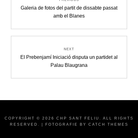
d'entrades
Previous
Galeria de fotos del partit de dissabte passat
post:
amb el Blanes
NEXT
Next
El Prebenjamí Iniciació disputa un partidet al
post:
Palau Blaugrana
COPYRIGHT © 2026
CHP SANT FELIU
. ALL RIGHTS
RESERVED. | FOTOGRAFIE BY
CATCH THEMES