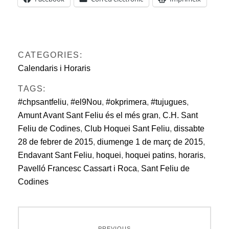
CATEGORIES:
Calendaris i Horaris
TAGS:
#chpsantfeliu
,
#el9Nou
,
#okprimera
,
#tujugues
,
Amunt Avant Sant Feliu és el més gran
,
C.H. Sant
Feliu de Codines
,
Club Hoquei Sant Feliu
,
dissabte
28 de febrer de 2015
,
diumenge 1 de març de 2015
,
Endavant Sant Feliu
,
hoquei
,
hoquei patins
,
horaris
,
Pavelló Francesc Cassart i Roca
,
Sant Feliu de
Codines
Navegació
PREVIOUS