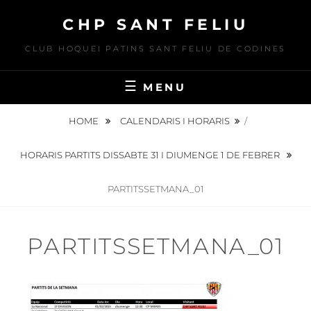
Skip
CHP SANT FELIU
to
content
CLUB HOQUEI PATINS SANT FELIU DE CODINES
MENU
HOME
CALENDARIS I HORARIS
/
HORARIS PARTITS DISSABTE 31 I DIUMENGE 1 DE FEBRER
PARTITSSETMANA_01
PARTITSSETMANA_01