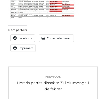
Comparteix
Facebook
Correu electrònic
Imprimeix
Navegació
PREVIOUS
d'entrades
Previous
Horaris partits dissabte 31 i diumenge 1
post:
de febrer