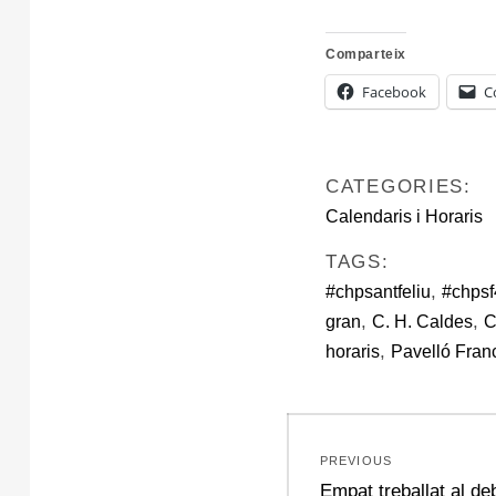
Comparteix
Facebook
C
CATEGORIES:
Calendaris i Horaris
TAGS:
,
#chpsantfeliu
#chpsf
,
,
gran
C. H. Caldes
C
,
horaris
Pavelló Fran
Navegació
PREVIOUS
d'entrades
Previous
Empat treballat al de