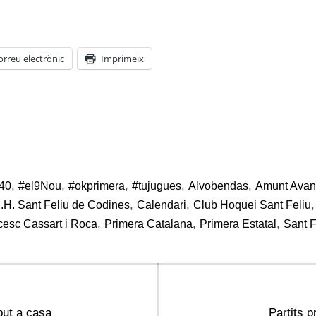
orreu electrònic
Imprimeix
,
,
,
,
,
40
#el9Nou
#okprimera
#tujugues
Alvobendas
Amunt Avant
,
,
.H. Sant Feliu de Codines
Calendari
Club Hoquei Sant Feliu
,
,
,
cesc Cassart i Roca
Primera Catalana
Primera Estatal
Sant F
Next
but a casa
Partits 