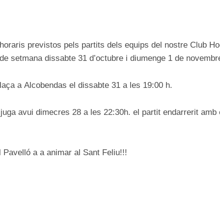
ON
raris previstos pels partits dels equips del nostre Club Ho
 de setmana dissabte 31 d’octubre i diumenge 1 de novembr
laça a Alcobendas el dissabte 31 a les 19:00 h.
juga avui dimecres 28 a les 22:30h. el partit endarrerit amb 
 Pavelló a a animar al Sant Feliu!!!