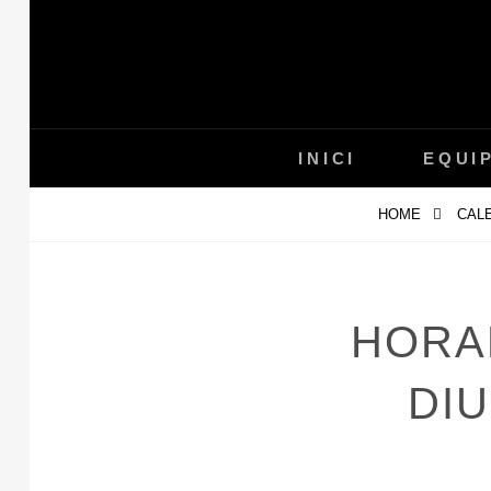
Skip
to
content
INICI
EQUI
HOME
CALE
HORAR
DI