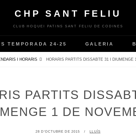
CHP SANT FELIU
CLUB HOQUEI PATINS SANT FELIU DE CODINES
PS TEMPORADA 24-25
GALERIA
NDARIS I HORARIS
HORARIS PARTITS DISSABTE 31 I DIUMENGE
IS PARTITS DISSABT
UMENGE 1 DE NOVEM
POSTED
BY
28 D'OCTUBRE DE 2015
LLUÍS