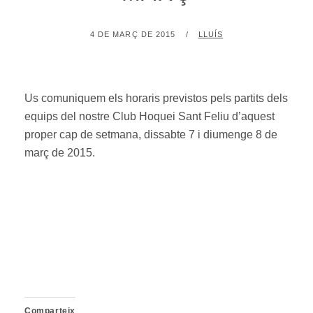
POSTED
BY
4 DE MARÇ DE 2015
LLUÍS
ON
Us comuniquem els horaris previstos pels partits dels
equips del nostre Club Hoquei Sant Feliu d’aquest
proper cap de setmana, dissabte 7 i diumenge 8 de
març de 2015.
Comparteix