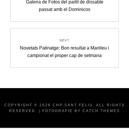
Previous
Galeria de Fotos del partit de dissabte
post:
passat amb el Dominicos
NEXT
Next
Novetats Patinatge: Bon resultat a Manlleu i
post:
campionat el proper cap de setmana
COPYRIGHT © 2026
CHP SANT FELIU
. ALL RIGHTS
RESERVED. | FOTOGRAFIE BY
CATCH THEMES