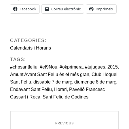
Facebook
Correu electrònic
Imprimeix
CATEGORIES:
Calendaris i Horaris
TAGS:
#chpsantfeliu
,
#el9Nou
,
#okprimera
,
#tujugues
,
2015
,
Amunt Avant Sant Feliu és el més gran
,
Club Hoquei
Sant Feliu
,
dissabte 7 de març
,
diumenge 8 de març
,
Endavant Sant Feliu
,
Horari
,
Pavelló Francesc
Cassart i Roca
,
Sant Feliu de Codines
Navegació
PREVIOUS
d'entrades