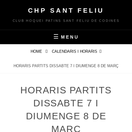
Skip
CHP SANT FELIU
to
content
CLUB HOQUEI PATINS SANT FELIU DE CODINES
MENU
HOME
CALENDARIS I HORARIS
HORARIS PARTITS DISSABTE 7 I DIUMENGE 8 DE MARÇ
HORARIS PARTITS
DISSABTE 7 I
DIUMENGE 8 DE
MARÇ