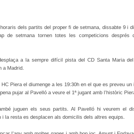
ON
oraris dels partits del proper fi de setmana, dissabte 9 i 
p de setmana tornen totes les competicions després d
esplaça a la sempre difícil pista del CD Santa Maria del P
h a Madrid.
l HC Piera el diumenge a les 19:30h en el que es preveu un i
a pena pujar al Pavelló a veure el 1ª jugant amb l’històric Pier
ambé juguen els seus partits. Al Pavelló hi veurem el di
i la resta es desplacen als domicilis dels altres equips.
ar l’any amb moltes ganes i amb bon joc, Amunt i Endavan