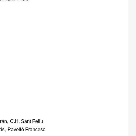
,
gran
C.H. Sant Feliu
,
ris
Pavelló Francesc