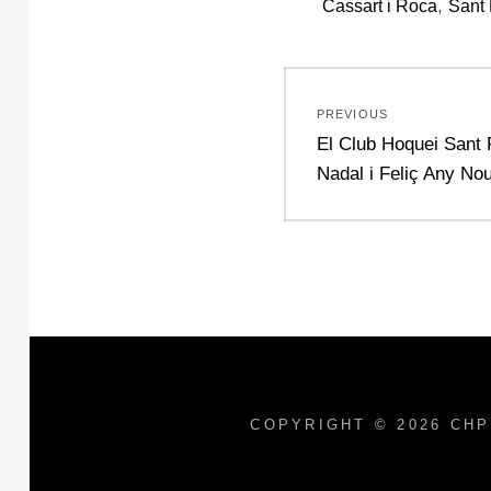
,
Cassart i Roca
Sant 
Navegació
PREVIOUS
d'entrades
Previous
El Club Hoquei Sant 
post:
Nadal i Feliç Any No
COPYRIGHT © 2026
CHP