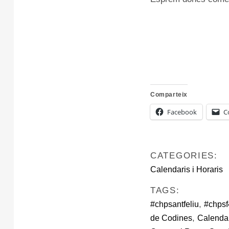
Comparteix
Facebook
C
CATEGORIES:
Calendaris i Horaris
TAGS:
,
#chpsantfeliu
#chpsf
,
de Codines
Calenda