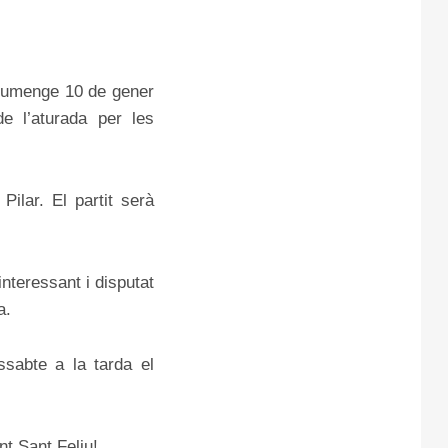
diumenge 10 de gener
e l’aturada per les
ilar. El partit serà
nteressant i disputat
a.
ssabte a la tarda el
t Sant Feliu!