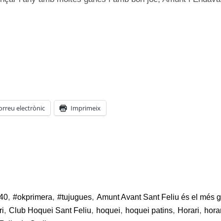
orreu electrònic
Imprimeix
,
,
,
40
#okprimera
#tujugues
Amunt Avant Sant Feliu és el més 
,
,
,
,
,
ri
Club Hoquei Sant Feliu
hoquei
hoquei patins
Horari
hora