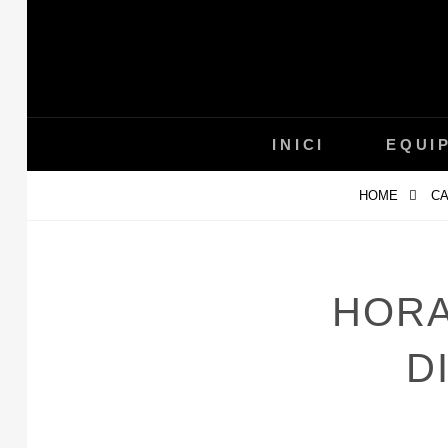
Skip
to
content
INICI
EQUI
HOME
CA
HORA
D