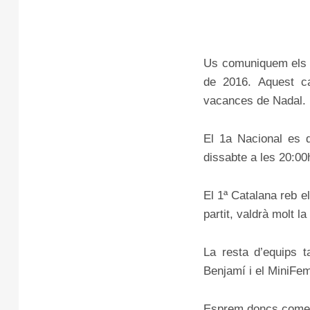
Us comuniquem els h
de 2016. Aquest ca
vacances de Nadal.
El 1a Nacional es d
dissabte a les 20:00
El 1ª Catalana reb e
partit, valdrà molt l
La resta d’equips t
Benjamí i el MiniFem 
Esprem doncs començ