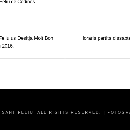
Feliu de Codines
Next
Feliu us Desitja Molt Bon
Horaris partits dissab
post:
u 2016.
 SANT FELIU
. ALL RIGHTS RESERVED. | FOTOG