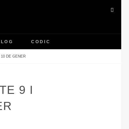
SEAR
BLOG
CODIC
 10 DE GENER
E 9 I
ER