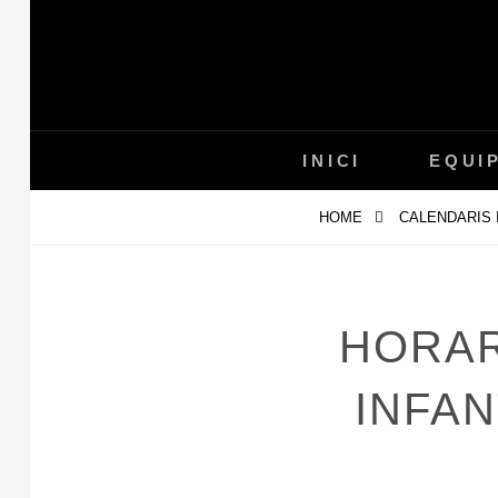
Skip
to
content
INICI
EQUI
HOME
CALENDARIS 
HORAR
INFAN