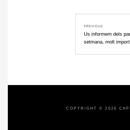
Navegació
PREVIOUS
d'entrades
Previous
Us informem dels par
post:
setmana, molt importa
COPYRIGHT © 2026
CHP