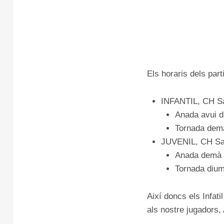
Els horaris dels part
INFANTIL, CH Sa
Anada avui d
Tornada demà
JUVENIL, CH San
Anada demà d
Tornada dium
Així doncs els Infat
als nostre jugadors,