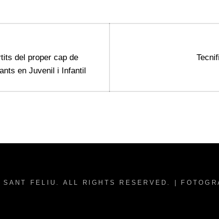
Next
tits del proper cap de
Tecnif
post:
nts en Juvenil i Infantil
 SANT FELIU
. ALL RIGHTS RESERVED. | FOTOG