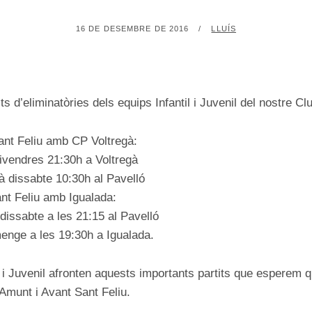
POSTED
BY
16 DE DESEMBRE DE 2016
LLUÍS
ON
its d’eliminatòries dels equips Infantil i Juvenil del nostre C
nt Feliu amb CP Voltregà:
ivendres 21:30h a Voltregà
 dissabte 10:30h al Pavelló
t Feliu amb Igualada:
issabte a les 21:15 al Pavelló
enge a les 19:30h a Igualada.
il i Juvenil afronten aquests importants partits que esperem 
 Amunt i Avant Sant Feliu.