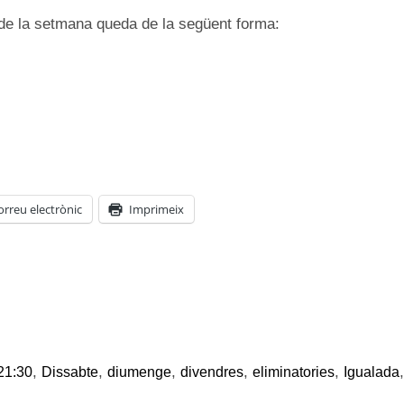
 de la setmana queda de la següent forma:
orreu electrònic
Imprimeix
,
,
,
,
,
21:30
Dissabte
diumenge
divendres
eliminatories
Igualada