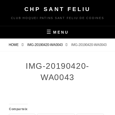
Skip
CHP SANT FELIU
to
content
CLUB HOQUEI PATINS SANT FELIU DE CODINES
MENU
HOME
IMG-20190420-WA0043
IMG-20190420-WA0043
IMG-20190420-
WA0043
Comparteix