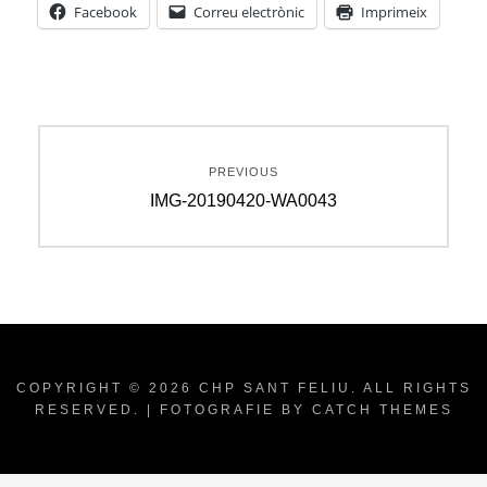
Facebook
Correu electrònic
Imprimeix
Navegació
PREVIOUS
d'entrades
Previous
IMG-20190420-WA0043
post:
COPYRIGHT © 2026
CHP SANT FELIU
. ALL RIGHTS
RESERVED. | FOTOGRAFIE BY
CATCH THEMES