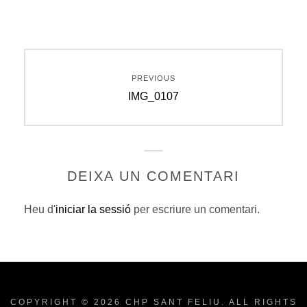
Navegació
PREVIOUS
d'entrades
Previous
IMG_0107
post:
DEIXA UN COMENTARI
Heu d'
iniciar la sessió
per escriure un comentari.
COPYRIGHT © 2026
CHP SANT FELIU
. ALL RIGHTS