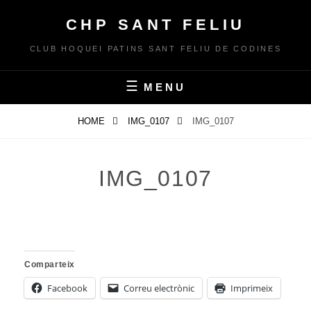
Skip
CHP SANT FELIU
to
content
CLUB HOQUEI PATINS SANT FELIU DE CODINES
MENU
HOME
IMG_0107
IMG_0107
IMG_0107
Comparteix
Facebook
Correu electrònic
Imprimeix