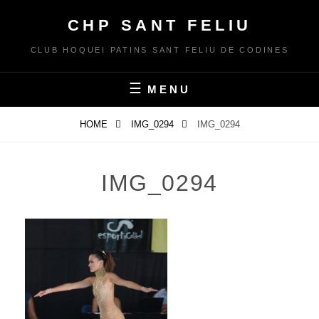
Skip
CHP SANT FELIU
to
content
CLUB HOQUEI PATINS SANT FELIU DE CODINES
MENU
HOME
IMG_0294
IMG_0294
IMG_0294