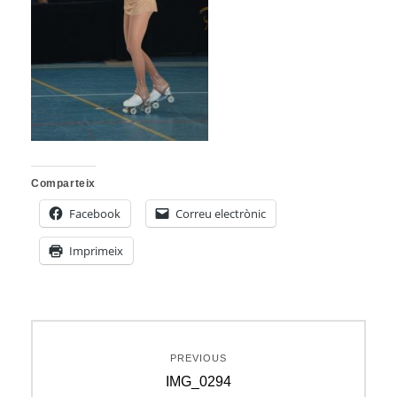
Comparteix
Facebook
Correu electrònic
Imprimeix
Navegació
PREVIOUS
d'entrades
Previous
IMG_0294