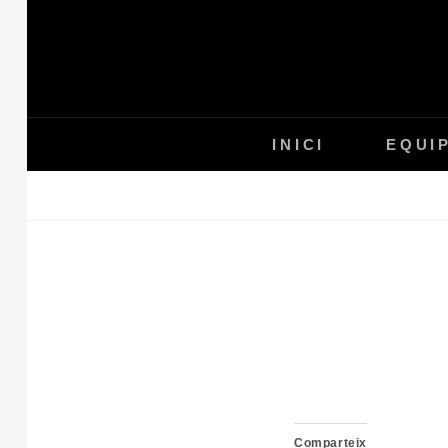
Skip
to
content
INICI
EQUI
Comparteix