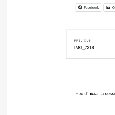
Facebook
C
Navegació
PREVIOUS
d'entrades
Previous
IMG_7318
post:
Heu d'
iniciar la sess