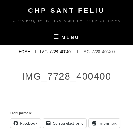
Skip
CHP SANT FELIU
to
content
CLUB HOQUEI PATINS SANT FELIU DE CODINES
MENU
HOME
IMG_7728_400400
IMG_7728_400400
IMG_7728_400400
Comparteix
Facebook
Correu electrònic
Imprimeix