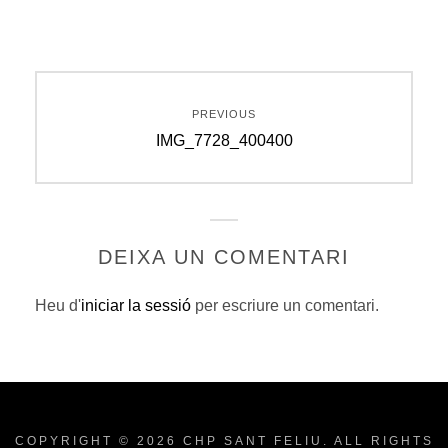
Navegació
PREVIOUS
d'entrades
Previous
IMG_7728_400400
post:
DEIXA UN COMENTARI
Heu d'
iniciar la sessió
per escriure un comentari.
COPYRIGHT © 2026
CHP SANT FELIU
. ALL RIGHTS