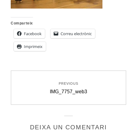
Comparteix
Facebook
Correu electrònic
Imprimeix
Navegació
PREVIOUS
d'entrades
Previous
IMG_7757_web3
post:
DEIXA UN COMENTARI