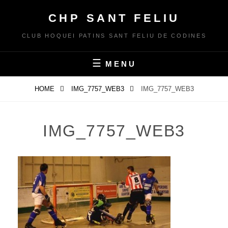
Skip
CHP SANT FELIU
to
content
CLUB HOQUEI PATINS SANT FELIU DE CODINES
MENU
HOME
IMG_7757_WEB3
IMG_7757_WEB3
IMG_7757_WEB3