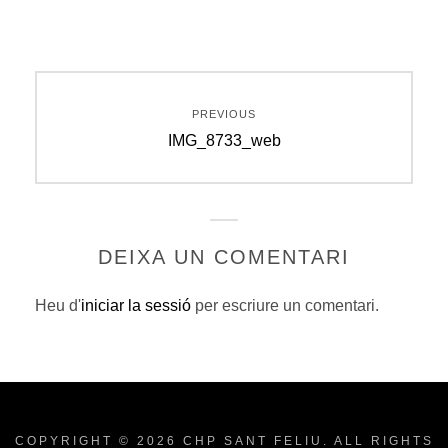
Navegació
PREVIOUS
d'entrades
Previous
IMG_8733_web
post:
DEIXA UN COMENTARI
Heu d'
iniciar la sessió
per escriure un comentari.
COPYRIGHT © 2026
CHP SANT FELIU
. ALL RIGHTS