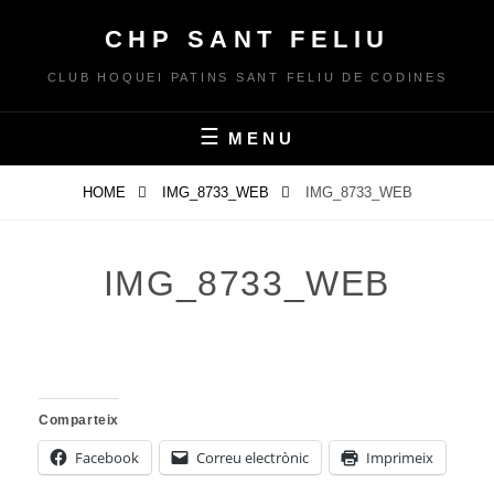
Skip
CHP SANT FELIU
to
content
CLUB HOQUEI PATINS SANT FELIU DE CODINES
MENU
HOME
IMG_8733_WEB
IMG_8733_WEB
IMG_8733_WEB
Comparteix
Facebook
Correu electrònic
Imprimeix