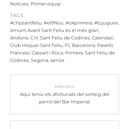
Notícies
,
Primer equip
TAGS:
#chpsantfeliu
,
#el9Nou
,
#okprimera
,
#tujugues
,
Amunt Avant Sant Feliu és el més gran
,
Andorra
,
C.H. Sant Feliu de Codines
,
Calendari
,
Club Hoquei Sant Feliu
,
FC Barcelona
,
Pavelló
Francesc Cassart i Roca
,
Primera
,
Sant Feliu de
Codines
,
Segona
,
senior
Navegació
PREVIOUS
d'entrades
Previous
Aquí teniu els afortunats del sorteig del
post:
pernil del Bar Imperial