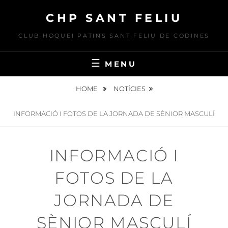
Skip
CHP SANT FELIU
to
content
CLUB HOQUEI PATINS SANT FELIU DE CODINES
MENU
HOME
NOTÍCIES
INFORMACIÓ I FOTOS DE LA JORNADA DE SÈNIOR MASCULÍ
INFORMACIÓ I
FOTOS DE LA
JORNADA DE
SÈNIOR MASCULÍ