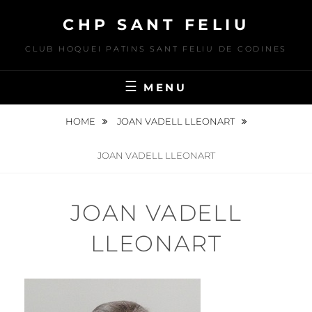
Skip
CHP SANT FELIU
to
content
CLUB HOQUEI PATINS SANT FELIU DE CODINES
MENU
HOME
JOAN VADELL LLEONART
JOAN VADELL LLEONART
JOAN VADELL
LLEONART