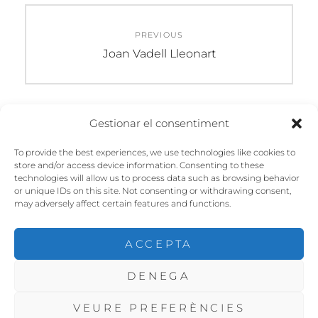
Navegació
PREVIOUS
d'entrades
Previous
Joan Vadell Lleonart
post:
Gestionar el consentiment
DEIXA UN COMENTARI
To provide the best experiences, we use technologies like cookies to
store and/or access device information. Consenting to these
Heu d'
iniciar la sessió
per escriure un
technologies will allow us to process data such as browsing behavior
comentari.
or unique IDs on this site. Not consenting or withdrawing consent,
may adversely affect certain features and functions.
ACCEPTA
DENEGA
COPYRIGHT © 2026
CHP SANT FELIU
. ALL RIGHTS
RESERVED. | FOTOGRAFIE BY
CATCH THEMES
VEURE PREFERÈNCIES