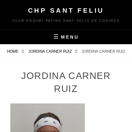
Skip
CHP SANT FELIU
to
content
CLUB HOQUEI PATINS SANT FELIU DE CODINES
MENU
HOME
JORDINA CARNER RUIZ
JORDINA CARNER RUIZ
JORDINA CARNER
RUIZ