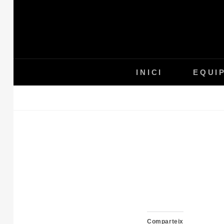
Skip
to
content
INICI
EQUI
Comparteix