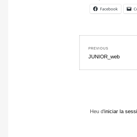
Facebook
C
Navegació
PREVIOUS
d'entrades
Previous
JUNIOR_web
post:
Heu d'
iniciar la sess