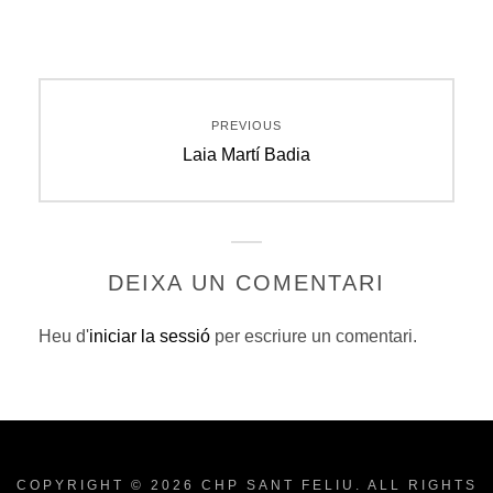
Navegació
PREVIOUS
d'entrades
Previous
Laia Martí Badia
post:
DEIXA UN COMENTARI
Heu d'
iniciar la sessió
per escriure un comentari.
COPYRIGHT © 2026
CHP SANT FELIU
. ALL RIGHTS