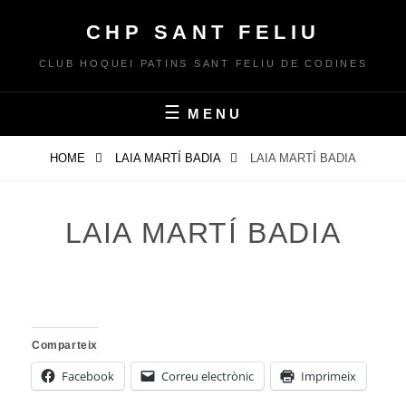
Skip
CHP SANT FELIU
to
content
CLUB HOQUEI PATINS SANT FELIU DE CODINES
MENU
HOME
LAIA MARTÍ BADIA
LAIA MARTÍ BADIA
LAIA MARTÍ BADIA
Comparteix
Facebook
Correu electrònic
Imprimeix