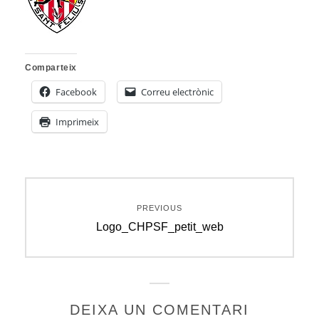
Comparteix
Facebook
Correu electrònic
Imprimeix
Navegació
PREVIOUS
d'entrades
Previous
Logo_CHPSF_petit_web
post:
DEIXA UN COMENTARI