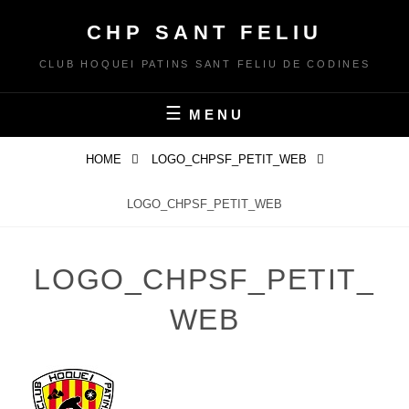
Skip
CHP SANT FELIU
to
content
CLUB HOQUEI PATINS SANT FELIU DE CODINES
MENU
HOME
LOGO_CHPSF_PETIT_WEB
LOGO_CHPSF_PETIT_WEB
LOGO_CHPSF_PETIT_
WEB