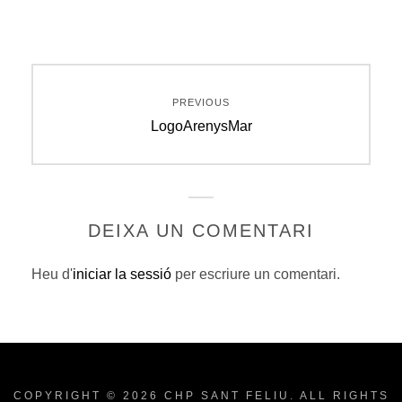
Navegació
PREVIOUS
d'entrades
Previous
LogoArenysMar
post:
DEIXA UN COMENTARI
Heu d'
iniciar la sessió
per escriure un comentari.
COPYRIGHT © 2026
CHP SANT FELIU
. ALL RIGHTS