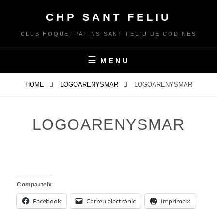
Skip
CHP SANT FELIU
to
content
CLUB HOQUEI PATINS SANT FELIU DE CODINES
MENU
HOME
LOGOARENYSMAR
LOGOARENYSMAR
LOGOARENYSMAR
Comparteix
Facebook
Correu electrònic
Imprimeix