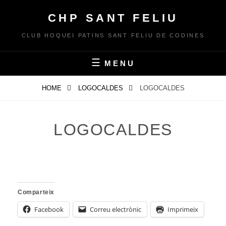
Skip
CHP SANT FELIU
to
content
CLUB HOQUEI PATINS SANT FELIU DE CODINES
MENU
HOME
LOGOCALDES
LOGOCALDES
LOGOCALDES
Comparteix
Facebook
Correu electrònic
Imprimeix