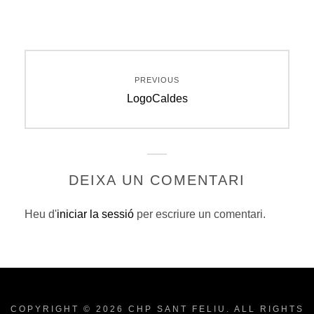
Navegació
PREVIOUS
d'entrades
Previous
LogoCaldes
post:
DEIXA UN COMENTARI
Heu d'
iniciar la sessió
per escriure un comentari.
COPYRIGHT © 2026
CHP SANT FELIU
. ALL RIGHTS