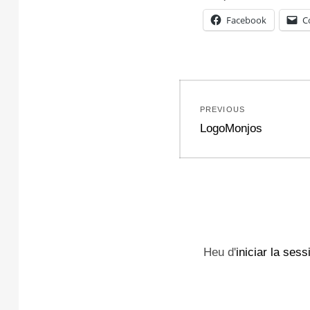
Facebook
C
Navegació
PREVIOUS
d'entrades
Previous
LogoMonjos
post:
Heu d'
iniciar la sess