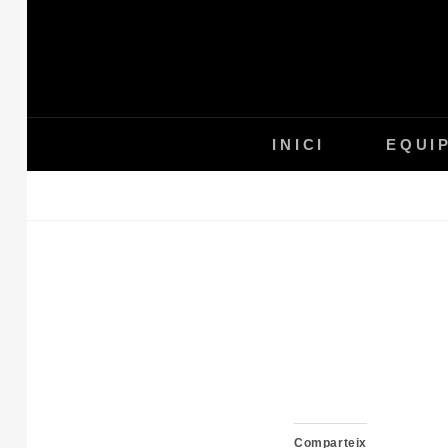
Skip
to
content
INICI
EQUI
Comparteix