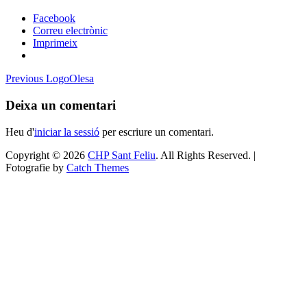
Facebook
Correu electrònic
Imprimeix
Navegació
Previous
Previous
LogoOlesa
post:
d'entrades
Deixa un comentari
Heu d'
iniciar la sessió
per escriure un comentari.
Copyright © 2026
CHP Sant Feliu
. All Rights Reserved. |
Fotografie by
Catch Themes
Scroll
Up