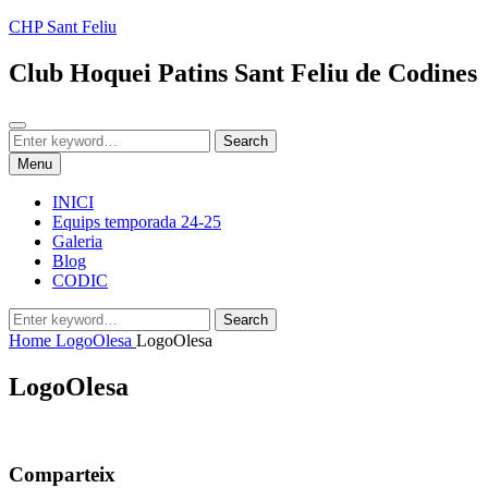
Skip
CHP Sant Feliu
to
content
Club Hoquei Patins Sant Feliu de Codines
Search
Search
Search
for:
Menu
INICI
Equips temporada 24-25
Galeria
Blog
CODIC
Search
Search
for:
Home
LogoOlesa
LogoOlesa
LogoOlesa
Comparteix