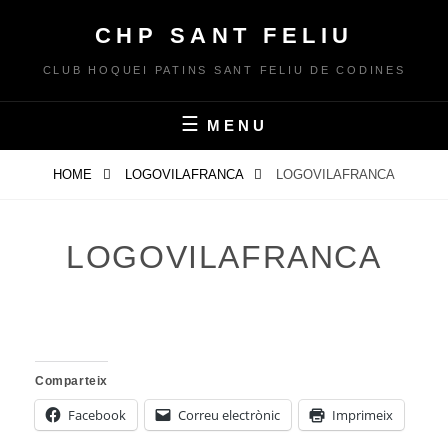
Skip
CHP SANT FELIU
to
content
CLUB HOQUEI PATINS SANT FELIU DE CODINES
MENU
HOME
LOGOVILAFRANCA
LOGOVILAFRANCA
LOGOVILAFRANCA
Comparteix
Facebook
Correu electrònic
Imprimeix