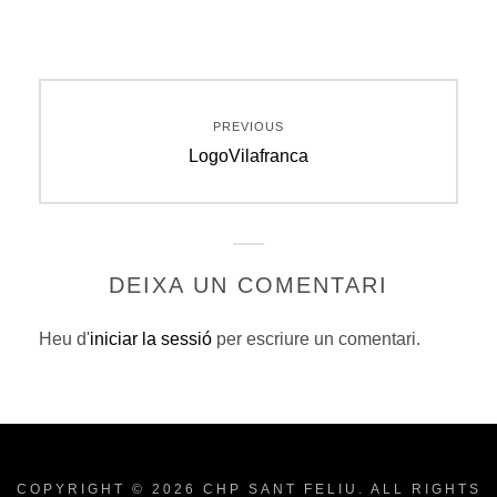
Navegació
PREVIOUS
d'entrades
Previous
LogoVilafranca
post:
DEIXA UN COMENTARI
Heu d'
iniciar la sessió
per escriure un comentari.
COPYRIGHT © 2026
CHP SANT FELIU
. ALL RIGHTS