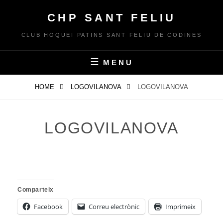
Skip
CHP SANT FELIU
to
content
CLUB HOQUEI PATINS SANT FELIU DE CODINES
MENU
HOME
LOGOVILANOVA
LOGOVILANOVA
LOGOVILANOVA
Comparteix
Facebook
Correu electrònic
Imprimeix