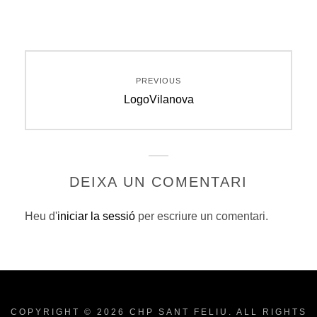
Navegació
PREVIOUS
d'entrades
Previous
LogoVilanova
post:
DEIXA UN COMENTARI
Heu d'
iniciar la sessió
per escriure un comentari.
COPYRIGHT © 2026
CHP SANT FELIU
. ALL RIGHTS