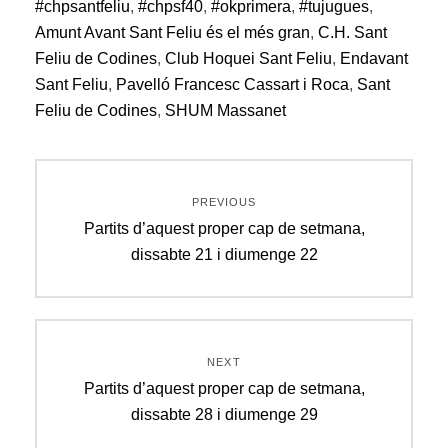
#chpsantfeliu
,
#chpsf40
,
#okprimera
,
#tujugues
,
Amunt Avant Sant Feliu és el més gran
,
C.H. Sant
Feliu de Codines
,
Club Hoquei Sant Feliu
,
Endavant
Sant Feliu
,
Pavelló Francesc Cassart i Roca
,
Sant
Feliu de Codines
,
SHUM Massanet
Navegació
PREVIOUS
d'entrades
Previous
Partits d’aquest proper cap de setmana,
post:
dissabte 21 i diumenge 22
NEXT
Next
Partits d’aquest proper cap de setmana,
post:
dissabte 28 i diumenge 29