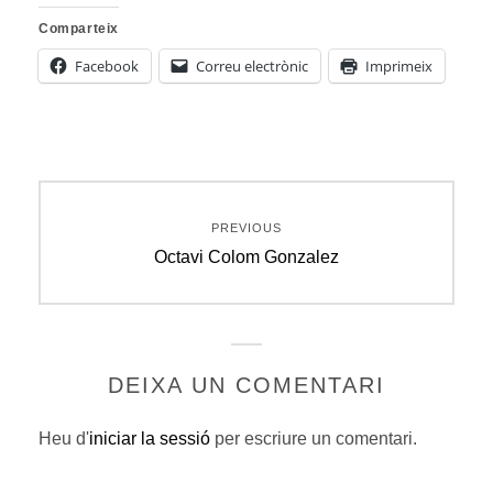
Comparteix
Facebook
Correu electrònic
Imprimeix
Navegació
PREVIOUS
d'entrades
Previous
Octavi Colom Gonzalez
post:
DEIXA UN COMENTARI
Heu d'
iniciar la sessió
per escriure un comentari.