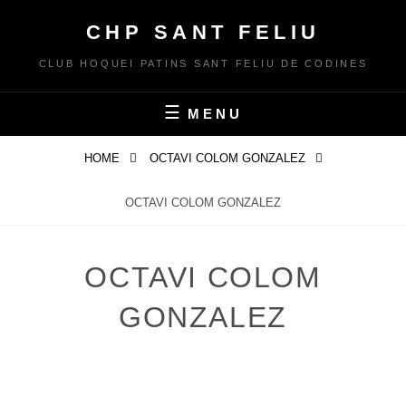
Skip
CHP SANT FELIU
to
content
CLUB HOQUEI PATINS SANT FELIU DE CODINES
MENU
HOME
OCTAVI COLOM GONZALEZ
OCTAVI COLOM GONZALEZ
OCTAVI COLOM
GONZALEZ