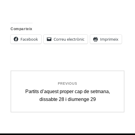
Comparteix
Facebook
Correu electrònic
Imprimeix
Navegació
PREVIOUS
d'entrades
Previous
Partits d’aquest proper cap de setmana,
post:
dissabte 28 i diumenge 29