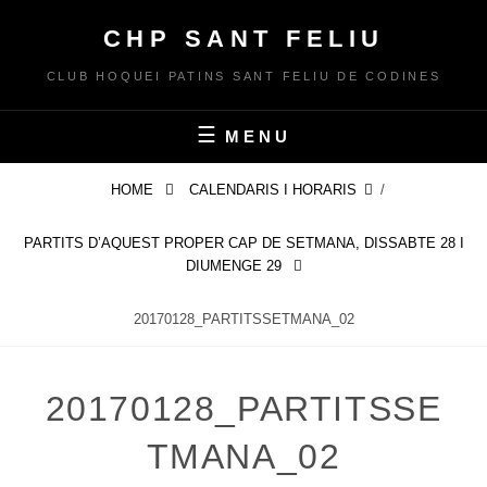
Skip
CHP SANT FELIU
to
content
CLUB HOQUEI PATINS SANT FELIU DE CODINES
MENU
HOME
CALENDARIS I HORARIS
/
PARTITS D’AQUEST PROPER CAP DE SETMANA, DISSABTE 28 I
DIUMENGE 29
20170128_PARTITSSETMANA_02
20170128_PARTITSSE
TMANA_02