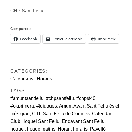
CHP Sant Feliu
Comparteix
Facebook
Correu electrònic
Imprimeix
CATEGORIES:
Calendaris i Horaris
TAGS:
#amuntsantfeliu
,
#chpsantfeliu
,
#chpsf40
,
#okprimera
,
#tujugues
,
Amunt Avant Sant Feliu és el
més gran
,
C.H. Sant Feliu de Codines
,
Calendari
,
Club Hoquei Sant Feliu
,
Endavant Sant Feliu
,
hoquei
,
hoquei patins
,
Horari
,
horaris
,
Pavelló