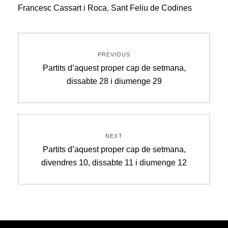
Francesc Cassart i Roca
,
Sant Feliu de Codines
Navegació
PREVIOUS
d'entrades
Previous
Partits d’aquest proper cap de setmana,
post:
dissabte 28 i diumenge 29
NEXT
Next
Partits d’aquest proper cap de setmana,
post:
divendres 10, dissabte 11 i diumenge 12