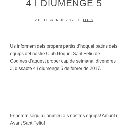
4 I DIUMENGE 5
POSTED
BY
2 DE FEBRER DE 2017
LLUÍS
ON
Us informem dels propers partits d’hoquei patins dels
equips del nostre Club Hoquei Sant Feliu de
Codines d’aquest proper cap de setmana, divendres
3, dissabte 4 i diumenge 5 de febrer de 2017.
Esperem seguiu i animeu als nostres equips! Amunt i
Avant Sant Feliu!