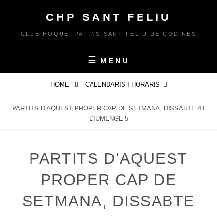
Skip
CHP SANT FELIU
to
content
CLUB HOQUEI PATINS SANT FELIU DE CODINES
MENU
HOME
CALENDARIS I HORARIS
PARTITS D’AQUEST PROPER CAP DE SETMANA, DISSABTE 4 I
DIUMENGE 5
PARTITS D’AQUEST
PROPER CAP DE
SETMANA, DISSABTE