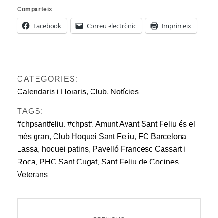
Comparteix
Facebook
Correu electrònic
Imprimeix
CATEGORIES:
Calendaris i Horaris
,
Club
,
Notícies
TAGS:
#chpsantfeliu
,
#chpstf
,
Amunt Avant Sant Feliu és el
més gran
,
Club Hoquei Sant Feliu
,
FC Barcelona
Lassa
,
hoquei patins
,
Pavelló Francesc Cassart i
Roca
,
PHC Sant Cugat
,
Sant Feliu de Codines
,
Veterans
Navegació