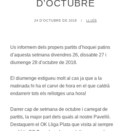
D’OCTUBRE
POSTED
BY
24 D'OCTUBRE DE 2018
LLUÍS
ON
Us informem dels propers partits d’hoquei patins
d’aquesta setmana divendres 26, dissabte 27 i
diumenge 28 d’octubre de 2018.
El diumenge estigueu molt al cas ja que a la
matinada hi ha el canvi de hora en el que caldrà
endarrerir tots els rellotges una hora!
Darrer cap de setmana de octubre i carregat de
partits, la major part dels quals al nostre Pavelló.
Destaquem el OK Lliga Plata que visita al sempre