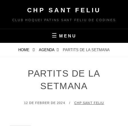
Skip
CHP SANT FELIU
to
content
CLUB HOQUEI PATINS SANT FELIU DE CODINES
MENU
HOME
AGENDA
PARTITS DE LA SETMANA
PARTITS DE LA
SETMANA
POSTED
BY
12 DE FEBRER DE 2024
CHP SANT FELIU
ON