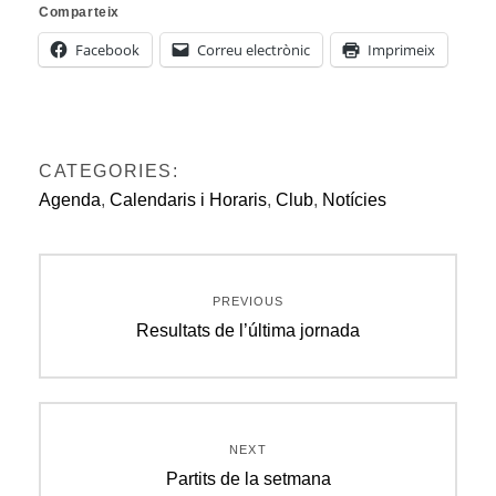
Comparteix
Facebook
Correu electrònic
Imprimeix
CATEGORIES:
Agenda
,
Calendaris i Horaris
,
Club
,
Notícies
Navegació
PREVIOUS
d'entrades
Previous
Resultats de l’última jornada
post:
NEXT
Next
Partits de la setmana