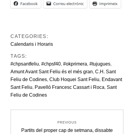
Facebook
Correu electrònic
Imprimeix
CATEGORIES:
Calendaris i Horaris
TAGS:
#chpsantfeliu
,
#chpsf40
,
#okprimera
,
#tujugues
,
Amunt Avant Sant Feliu és el més gran
,
C.H. Sant
Feliu de Codines
,
Club Hoquei Sant Feliu
,
Endavant
Sant Feliu
,
Pavelló Francesc Cassart i Roca
,
Sant
Feliu de Codines
Navegació
PREVIOUS
d'entrades
Previous
Partits del proper cap de setmana, dissabte