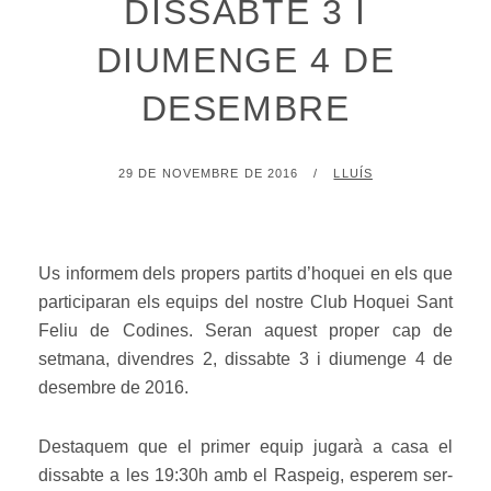
DISSABTE 3 I
DIUMENGE 4 DE
DESEMBRE
POSTED
BY
29 DE NOVEMBRE DE 2016
LLUÍS
ON
Us informem dels propers partits d’hoquei en els que
participaran els equips del nostre Club Hoquei Sant
Feliu de Codines. Seran aquest proper cap de
setmana, divendres 2, dissabte 3 i diumenge 4 de
desembre de 2016.
Destaquem que el primer equip jugarà a casa el
dissabte a les 19:30h amb el Raspeig, esperem ser-