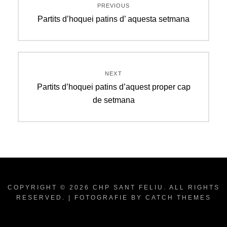
PREVIOUS
d'entrades
Previous
Partits d’hoquei patins d’ aquesta setmana
post:
NEXT
Next
Partits d’hoquei patins d’aquest proper cap
post:
de setmana
COPYRIGHT © 2026
CHP SANT FELIU
. ALL RIGHTS
RESERVED. | FOTOGRAFIE BY
CATCH THEMES