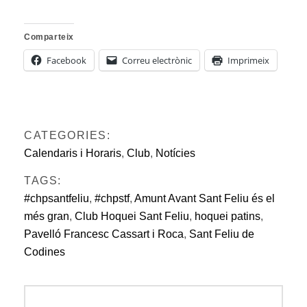
Comparteix
Facebook
Correu electrònic
Imprimeix
CATEGORIES:
Calendaris i Horaris
,
Club
,
Notícies
TAGS:
#chpsantfeliu
,
#chpstf
,
Amunt Avant Sant Feliu és el
més gran
,
Club Hoquei Sant Feliu
,
hoquei patins
,
Pavelló Francesc Cassart i Roca
,
Sant Feliu de
Codines
Navegació