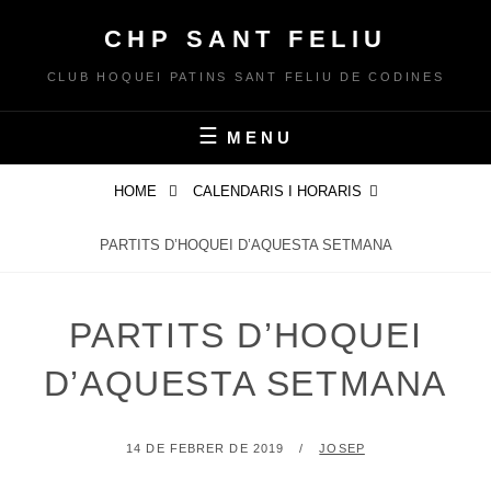
Skip
CHP SANT FELIU
to
content
CLUB HOQUEI PATINS SANT FELIU DE CODINES
MENU
HOME
CALENDARIS I HORARIS
PARTITS D’HOQUEI D’AQUESTA SETMANA
PARTITS D’HOQUEI
D’AQUESTA SETMANA
POSTED
BY
14 DE FEBRER DE 2019
JOSEP
ON