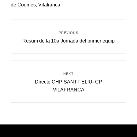
de Codines
,
Vilafranca
Navegació
PREVIOUS
d'entrades
Previous
Resum de la 10a Jornada del primer equip
post:
NEXT
Next
Directe CHP SANT FELIU- CP
post:
VILAFRANCA