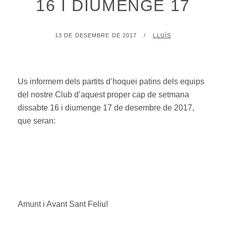
16 I DIUMENGE 17
POSTED
BY
13 DE DESEMBRE DE 2017
LLUÍS
ON
Us informem dels partits d’hoquei patins dels equips
del nostre Club d’aquest proper cap de setmana
dissabte 16 i diumenge 17 de desembre de 2017,
que seran:
Amunt i Avant Sant Feliu!