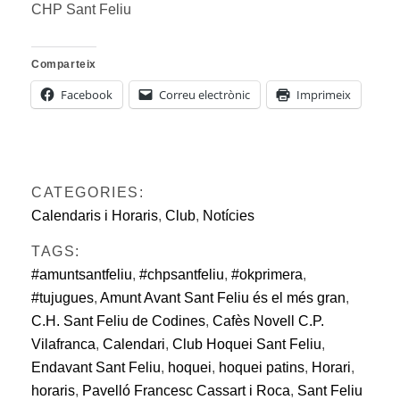
CHP Sant Feliu
Comparteix
Facebook
Correu electrònic
Imprimeix
CATEGORIES:
Calendaris i Horaris
,
Club
,
Notícies
TAGS:
#amuntsantfeliu
,
#chpsantfeliu
,
#okprimera
,
#tujugues
,
Amunt Avant Sant Feliu és el més gran
,
C.H. Sant Feliu de Codines
,
Cafès Novell C.P.
Vilafranca
,
Calendari
,
Club Hoquei Sant Feliu
,
Endavant Sant Feliu
,
hoquei
,
hoquei patins
,
Horari
,
horaris
,
Pavelló Francesc Cassart i Roca
,
Sant Feliu