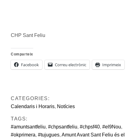
CHP Sant Feliu
Comparteix
Facebook
Correu electrònic
Imprimeix
CATEGORIES:
Calendaris i Horaris
,
Notícies
TAGS:
#amuntsantfeliu
,
#chpsantfeliu
,
#chpsf40
,
#el9Nou
,
#okprimera
,
#tujugues
,
Amunt Avant Sant Feliu és el