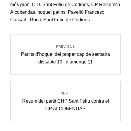
més gran
,
C.H. Sant Feliu de Codines
,
CP Reicomsa
Alcobendas
,
hoquei patins
,
Pavelló Francesc
Cassart i Roca
,
Sant Feliu de Codines
Navegació
PREVIOUS
d'entrades
Previous
Partits d’hoquei del proper cap de setmana
post:
dissabte 10 i diumenge 11
NEXT
Next
Resum del partit CHP Sant Feliu contra el
post:
CP ALCOBENDAS