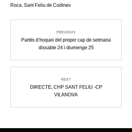
Roca
,
Sant Feliu de Codines
Navegació
PREVIOUS
d'entrades
Previous
Partits d’hoquei del proper cap de setmana
post:
dissabte 24 i diumenge 25
NEXT
Next
DIRECTE, CHP SANT FELIU -CP
post:
VILANOVA