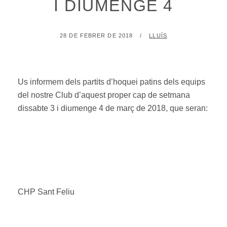
I DIUMENGE 4
POSTED
BY
28 DE FEBRER DE 2018
LLUÍS
ON
Us informem dels partits d’hoquei patins dels equips
del nostre Club d’aquest proper cap de setmana
dissabte 3 i diumenge 4 de març de 2018, que seran:
CHP Sant Feliu