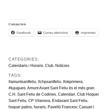
Comparteix
Facebook
Correu electrònic
Imprimeix
CATEGORIES:
Calendaris i Horaris
,
Club
,
Notícies
TAGS:
#amuntsantfeliu
,
#chpsantfeliu
,
#okprimera
,
#tujugues
,
Amunt Avant Sant Feliu és el més gran
,
C.H. Sant Feliu de Codines
,
Calendari
,
Club Hoquei
Sant Feliu
,
CP Vilanova
,
Endavant Sant Feliu
,
hoquei patins
,
horaris
,
Pavelló Francesc Cassart i